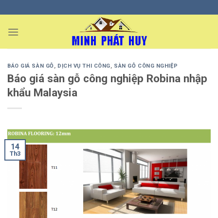
Skip
to
content
BÁO GIÁ SÀN GỖ
,
DỊCH VỤ THI CÔNG
,
SÀN GỖ CÔNG NGHIỆP
Báo giá sàn gỗ công nghiệp Robina nhập
khẩu Malaysia
14
Th3