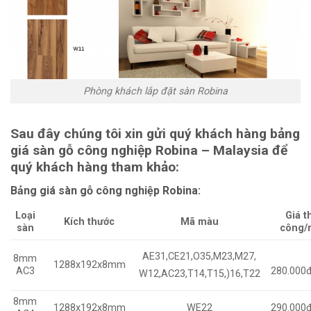
Phòng khách lắp đặt sàn Robina
Sau đây chúng tôi xin gửi quý khách hàng bảng
giá sàn gỗ công nghiệp Robina – Malaysia để
quý khách hàng tham khảo:
Bảng giá sàn gỗ công nghiệp Robina:
Loại
Giá t
Kích thước
Mã màu
sàn
công/
AE31,CE21,O35,M23,M27,
8mm
1288x192x8mm
AC3
280.000
W12,AC23,T14,T15,)16,T22
8mm
1288x192x8mm
WE22
290.000