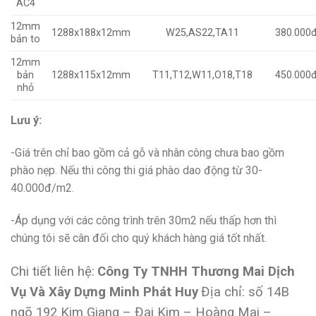
AC4
12mm
1288x188x12mm
W25,AS22,TA11
380.000
bản to
12mm
bản
1288x115x12mm
T11,T12,W11,O18,T18
450.000
nhỏ
Lưu ý:
-Giá trên chỉ bao gồm cả gỗ và nhân công chưa bao gồm
phào nẹp. Nếu thi công thi giá phào dao động từ 30-
40.000đ/m2.
-Áp dụng với các công trình trên 30m2 nếu thấp hơn thì
chúng tôi sẽ cân đối cho quý khách hàng giá tốt nhất.
Chi tiết liên hệ:
Công Ty TNHH Thương Mai Dịch
Vụ Và Xây Dựng Minh Phát Huy
Địa chỉ: số 14B
ngõ 192 Kim Giang – Đại Kim – Hoàng Mai –