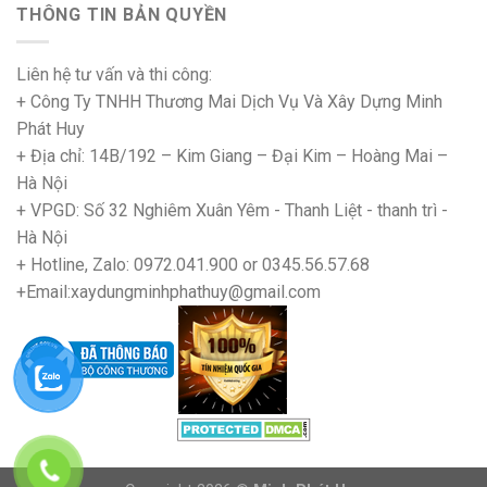
THÔNG TIN BẢN QUYỀN
Liên hệ tư vấn và thi công:
+ Công Ty TNHH Thương Mai Dịch Vụ Và Xây Dựng Minh
Phát Huy
+ Địa chỉ: 14B/192 – Kim Giang – Đại Kim – Hoàng Mai –
Hà Nội
+ VPGD: Số 32 Nghiêm Xuân Yêm - Thanh Liệt - thanh trì -
Hà Nội
+ Hotline, Zalo: 0972.041.900 or 0345.56.57.68
+Email:xaydungminhphathuy@gmail.com