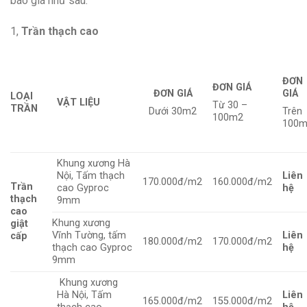
báo giá như sau:
1,
Trần thạch cao
ĐƠN
ĐƠN GIÁ
ĐƠN GIÁ
GIÁ
LOẠI
VẬT LIỆU
Từ 30 –
TRẦN
Dưới 30m2
Trên
100m2
100
Khung xương Hà
Nội, Tấm thạch
Liên
170.000đ/m2
160.000đ/m2
Trần
cao Gyproc
hệ
thạch
9mm
cao
Khung xương
giật
Vĩnh Tường, tấm
Liên
cấp
180.000đ/m2
170.000đ/m2
thạch cao Gyproc
hệ
9mm
Khung xương
Hà Nội, Tấm
Liên
165.000đ/m2
155.000đ/m2