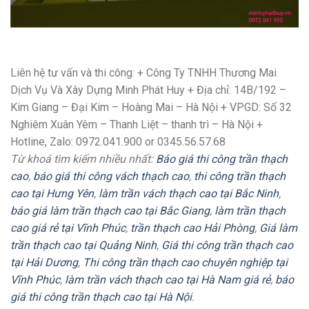
Liên hệ tư vấn và thi công: + Công Ty TNHH Thương Mai
Dịch Vụ Và Xây Dựng Minh Phát Huy + Địa chỉ: 14B/192 –
Kim Giang – Đại Kim – Hoàng Mai – Hà Nội + VPGD: Số 32
Nghiêm Xuân Yêm – Thanh Liệt – thanh trì – Hà Nội +
Hotline, Zalo: 0972.041.900 or 0345.56.57.68
Từ khoá tìm kiếm nhiều nhất:
Báo giá thi công trần thạch
cao
,
báo giá thi công vách thạch cao
,
thi công trần thạch
cao tại Hưng Yên
,
làm trần vách thạch cao tại Bắc Ninh
,
báo giá làm trần thạch cao tại Bắc Giang
,
làm trần thạch
cao giá rẻ tại Vĩnh Phúc
,
trần thạch cao Hải Phòng
,
Giá làm
trần thạch cao tại Quảng Ninh
,
Giá thi công trần thạch cao
tại Hải Dương
,
Thi công trần thạch cao chuyên nghiệp tại
Vĩnh Phúc
,
làm trần vách thạch cao tại Hà Nam giá rẻ
,
báo
giá thi công trần thạch cao tại Hà Nội
.