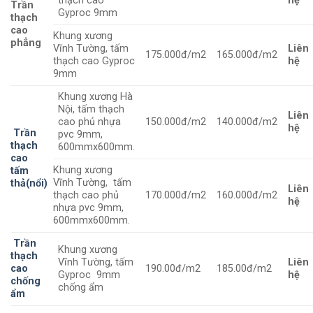
thạch cao
hệ
Trần
Gyproc 9mm
thạch
cao
Khung xương
phẳng
Vĩnh Tường, tấm
Liên
175.000đ/m2
165.000đ/m2
thạch cao Gyproc
hệ
9mm
Khung xương Hà
Nội, tấm thạch
Liên
cao phủ nhựa
150.000đ/m2
140.000đ/m2
hệ
Trần
pvc 9mm,
thạch
600mmx600mm.
cao
Khung xương
tấm
Vĩnh Tường, tấm
thả(nổi)
Liên
thạch cao phủ
170.000đ/m2
160.000đ/m2
hệ
nhựa pvc 9mm,
600mmx600mm.
Trần
Khung xương
thạch
Vĩnh Tường, tấm
Liên
cao
190.00đ/m2
185.00đ/m2
Gyproc 9mm
hệ
chống
chống ẩm
ẩm