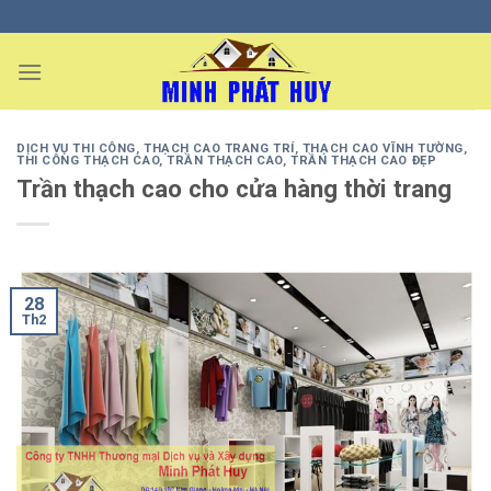
Skip
to
content
DỊCH VỤ THI CÔNG
,
THẠCH CAO TRANG TRÍ
,
THẠCH CAO VĨNH TƯỜNG
,
THI CÔNG THẠCH CAO
,
TRẦN THẠCH CAO
,
TRẦN THẠCH CAO ĐẸP
Trần thạch cao cho cửa hàng thời trang
28
Th2